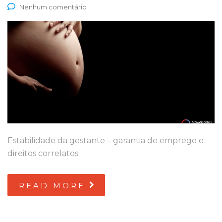
Nenhum comentário
Estabilidade da gestante – garantia de emprego e
direitos correlatos.
READ MORE