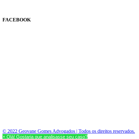
FACEBOOK
© 2022 Geovane Gomes Advogados | Todos os direitos reservados.
×
Olá! Gostaria que analisasse seu caso?