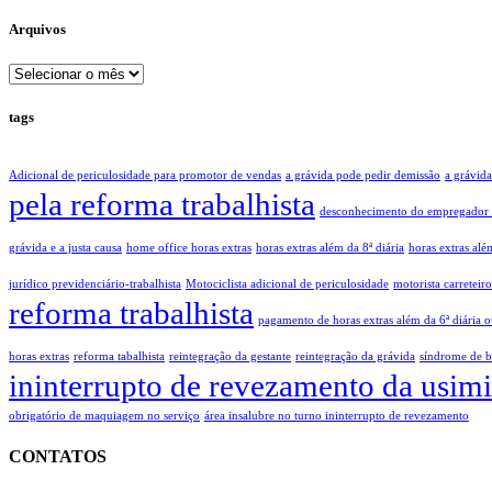
Arquivos
Arquivos
tags
Adicional de periculosidade para promotor de vendas
a grávida pode pedir demissão
a grávid
pela reforma trabalhista
desconhecimento do empregador e
grávida e a justa causa
home office horas extras
horas extras além da 8ª diária
horas extras alé
jurídico previdenciário-trabalhista
Motociclista adicional de periculosidade
motorista carreteiro
reforma trabalhista
pagamento de horas extras além da 6ª diária 
horas extras
reforma tabalhista
reintegração da gestante
reintegração da grávida
síndrome de 
ininterrupto de revezamento da usim
obrigatório de maquiagem no serviço
área insalubre no turno ininterrupto de revezamento
CONTATOS