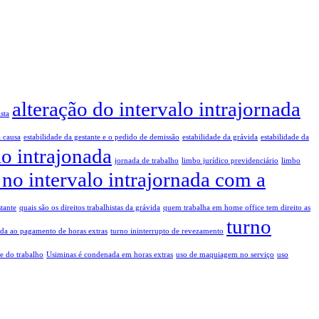
alteração do intervalo intrajornada
sta
a causa
estabilidade da gestante e o pedido de demissão
estabilidade da grávida
estabilidade da
lo intrajonada
jornada de trabalho
limbo jurídico previdenciário
limbo
no intervalo intrajornada com a
tante
quais são os direitos trabalhistas da grávida
quem trabalha em home office tem direito as
turno
da ao pagamento de horas extras
turno ininterrupto de revezamento
e do trabalho
Usiminas é condenada em horas extras
uso de maquiagem no serviço
uso