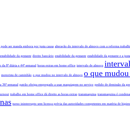
a pode ser manda embora por justa causa
alteração do intervalo de almoço com a reforma trabalhi
stabilidade da gestante
direito bancário
estabilidade da gestante
estabilidade da gestante e a just
interva
m da 8ª diária e 44ª semanal
horas extras em home office
intervalo de almoço
o que mudou 
motorista de caminhão
o que mudou no intervalo de almoço
ou 36ª semanal
patrão obriga empregado a usar maquiagem no serviço
pedido de demissão da ges
burnout
trabalho em home office dá direito as horas extras
transmaquina
transmaquina é condena
inas
turno ininterrupto sem licença prévia das autoridades competentes em matéria de higien