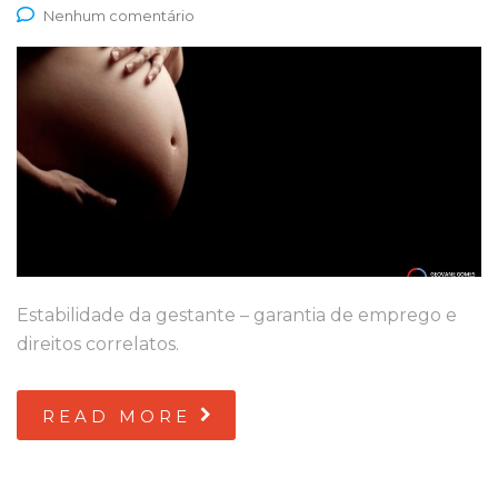
Nenhum comentário
Estabilidade da gestante – garantia de emprego e
direitos correlatos.
READ MORE