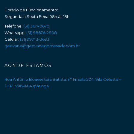
Horário de Funcionamento:
Segunda a Sexta Feira 08h às 18h
Telefone:
(31) 3617-0670
Whatsapp:
(31) 98676-2808
Celular:
(31) 99743-3633
geovane@geovanegomesadv.com.br
AONDE ESTAMOS
Rua Antônio Boaventura Batista, nº 14, sala 204, Vila Celeste –
CEP: 35162484 Ipatinga